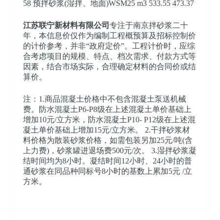
58 预拌砂浆(湿拌、地面)WSM25 m3 533.55 473.37
江苏联宁新材料有限公司
专注于南京拌砂浆二十
年，本信息价仅作为编制工程概预算及招标控制价
的计价参考，并非“政府定价”。工程计价时，应综
合考虑项目的规模、特点、档次需求、付款方式等
因素，结合市场实际，合理确定材料的合同价或结
算价。
注：1.商品混凝土价格中不包含混凝土泵送机械
费。防水混凝土P6-P8级在上述混凝土单价基础上
增加10元/立方米，防水混凝土P10- P12级在上述混
凝土单价基础上增加15元/立方米。 2.干拌砂浆材
料价格为散装砂浆价格，如需包装另加25元/吨(含
上力费)，砂浆罐进退场费500元/次。 3.湿拌砂浆凝
结时间均为8小时。凝结时间12小时、24小时的普
通砂浆在同品种同标号8小时的基数上累加5元 /立
方米。