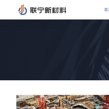
跳
首
过
内
容