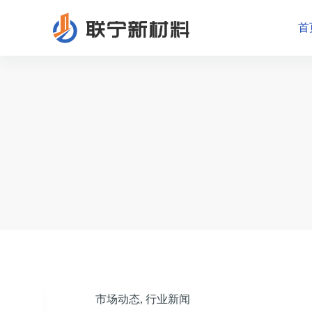
跳
首
过
内
容
市场动态
,
行业新闻